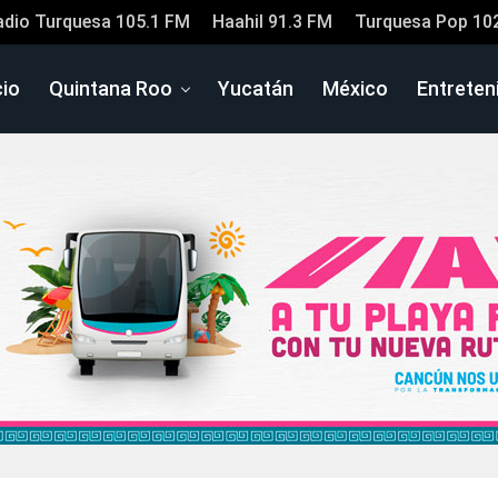
adio Turquesa 105.1 FM
Haahil 91.3 FM
Turquesa Pop 10
cio
Quintana Roo
Yucatán
México
Entreten