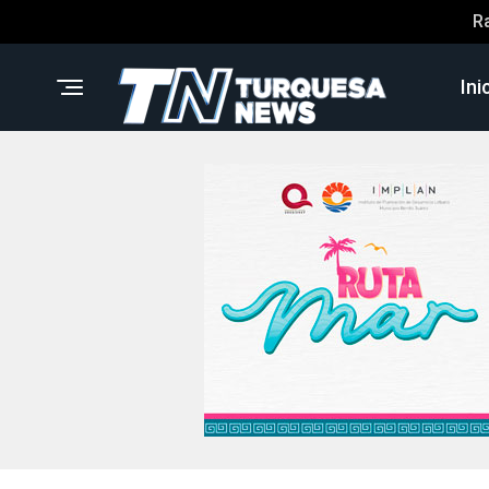
R
Ini