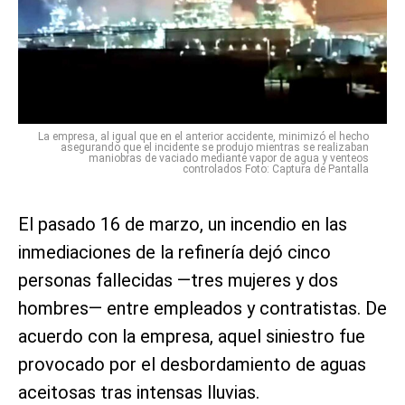
La empresa, al igual que en el anterior accidente, minimizó el hecho
asegurando que el incidente se produjo mientras se realizaban
maniobras de vaciado mediante vapor de agua y venteos
controlados Foto: Captura de Pantalla
El pasado 16 de marzo, un incendio en las
inmediaciones de la refinería dejó cinco
personas fallecidas —tres mujeres y dos
hombres— entre empleados y contratistas. De
acuerdo con la empresa, aquel siniestro fue
provocado por el desbordamiento de aguas
aceitosas tras intensas lluvias.