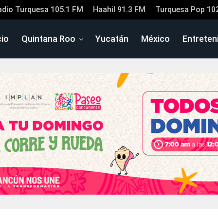
adio Turquesa 105.1 FM
Haahil 91.3 FM
Turquesa Pop 10
cio
Quintana Roo
Yucatán
México
Entreten