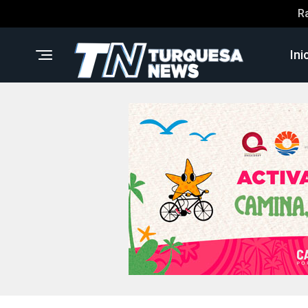
R
Ini