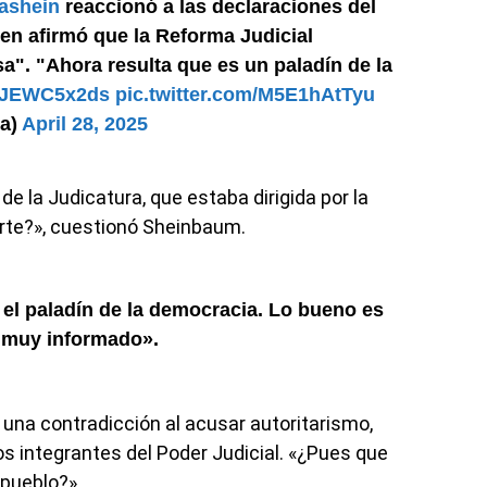
ashein
reaccionó a las declaraciones del
ien afirmó que la Reforma Judicial
". "Ahora resulta que es un paladín de la
o/0JEWC5x2ds
pic.twitter.com/M5E1hAtTyu
sa)
April 28, 2025
e la Judicatura, que estaba dirigida por la
rte?», cuestionó Sheinbaum.
 el paladín de la democracia. Lo bueno es
á muy informado».
 una contradicción al acusar autoritarismo,
 los integrantes del Poder Judicial. «¿Pues que
 pueblo?».