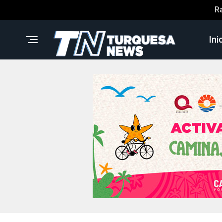
R
Ini