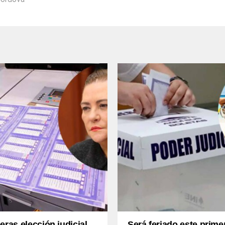
eras elección judicial,
Será feriado este prime