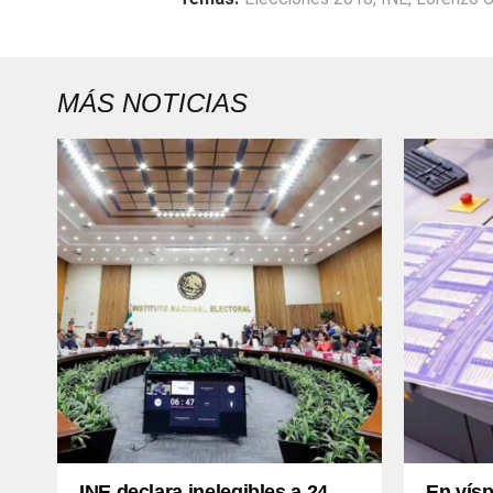
MÁS NOTICIAS
INE declara inelegibles a 24
En vísp