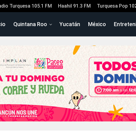
adio Turquesa 105.1 FM
Haahil 91.3 FM
Turquesa Pop 10
cio
Quintana Roo
Yucatán
México
Entreten