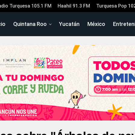
adio Turquesa 105.1 FM
Haahil 91.3 FM
Turquesa Pop 10
cio
Quintana Roo
Yucatán
México
Entreten