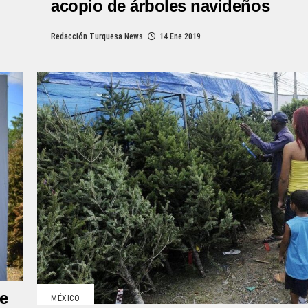
acopio de árboles navideños
Redacción Turquesa News
14 Ene 2019
de
MÉXICO