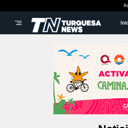
R
Ini