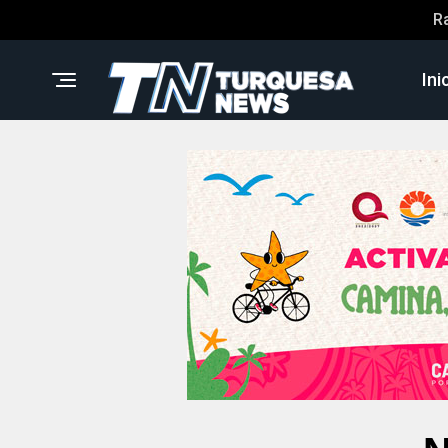
R
Ini