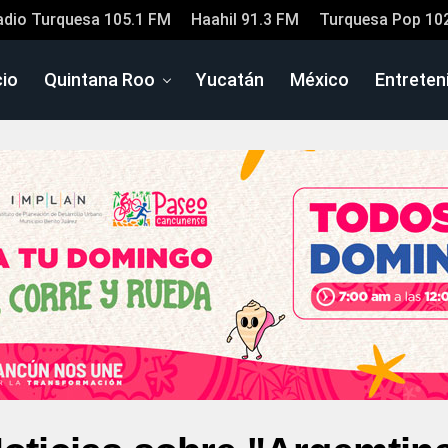
adio Turquesa 105.1 FM
Haahil 91.3 FM
Turquesa Pop 10
cio
Quintana Roo
Yucatán
México
Entreten