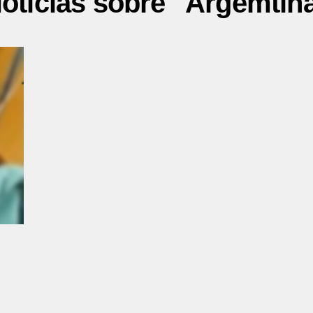
oticias sobre "Argemtin