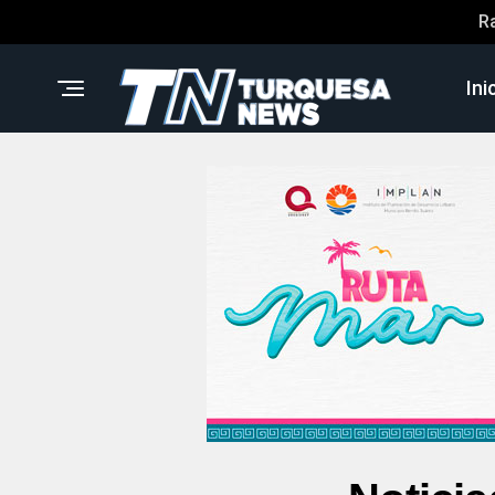
R
Ini