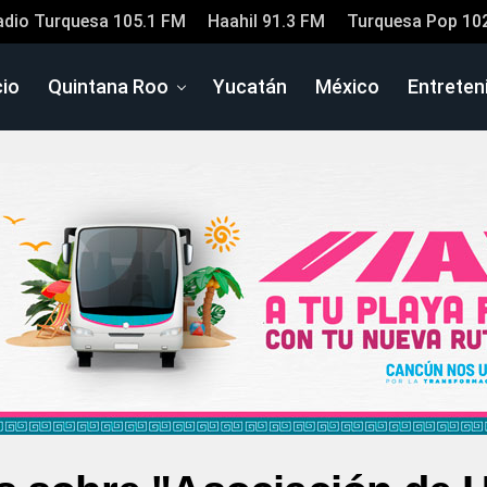
adio Turquesa 105.1 FM
Haahil 91.3 FM
Turquesa Pop 10
cio
Quintana Roo
Yucatán
México
Entreten