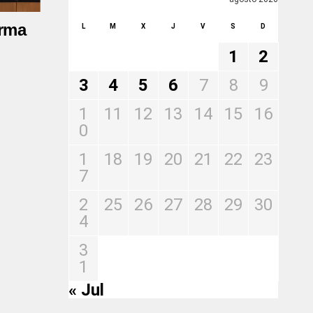
orma
L
M
X
J
V
S
D
1
2
3
4
5
6
7
8
9
1
11
12
13
14
15
16
0
1
18
19
20
21
22
23
7
2
25
26
27
28
29
30
4
3
1
« Jul