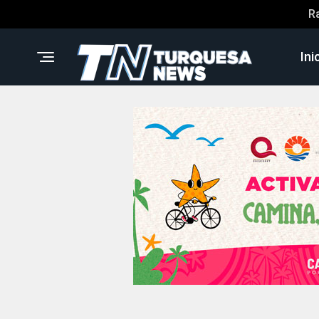
R
Ini