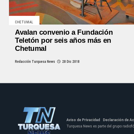
CHETUMAL
Avalan convenio a Fundación
Teletón por seis años más en
Chetumal
Redacción Turquesa News
28 Dic 2018
Aviso de Privacidad
Declaración de Ac
Turquesa News es parte del grupo radio