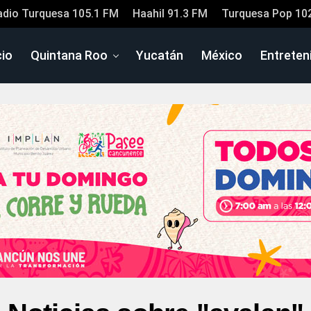
adio Turquesa 105.1 FM
Haahil 91.3 FM
Turquesa Pop 10
cio
Quintana Roo
Yucatán
México
Entreten