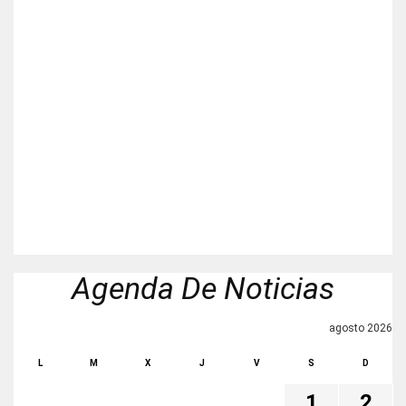
Agenda De Noticias
agosto 2026
L
M
X
J
V
S
D
1
2