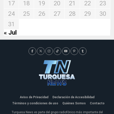
17
18
19
20
21
22
23
24
25
26
27
28
29
30
31
« Jul
Aviso de Privacidad
Declaración de Accesibilidad
Términos y condiciones de uso
Quiénes Somos
Contacto
Turquesa News es parte del grupo radiofónico más importante del