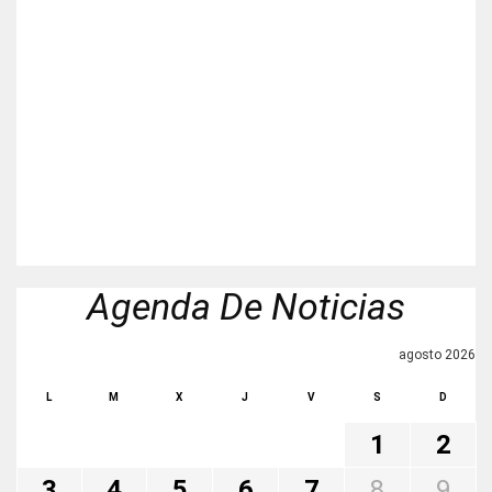
Agenda De Noticias
agosto 2026
L
M
X
J
V
S
D
1
2
3
4
5
6
7
8
9