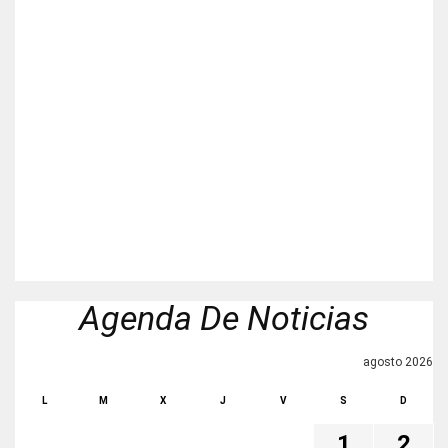
Agenda De Noticias
agosto 2026
L
M
X
J
V
S
D
1
2