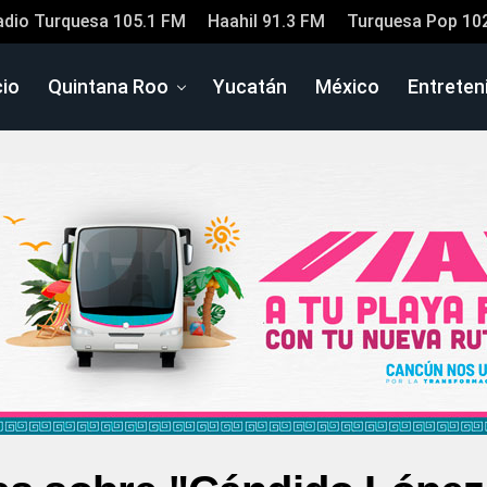
adio Turquesa 105.1 FM
Haahil 91.3 FM
Turquesa Pop 10
cio
Quintana Roo
Yucatán
México
Entreten