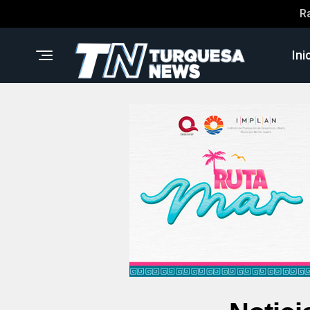
R
Ini