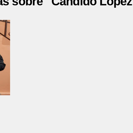
as sobre "Cándido Lópe