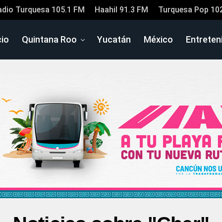
adio Turquesa 105.1 FM
Haahil 91.3 FM
Turquesa Pop 10
cio
Quintana Roo
Yucatán
México
Entreten