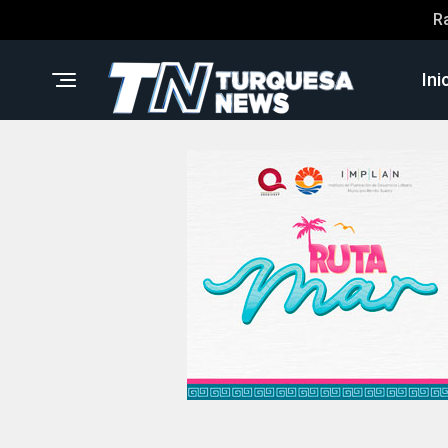
R
Ini