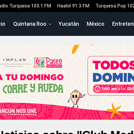
adio Turquesa 105.1 FM
Haahil 91.3 FM
Turquesa Pop 10
cio
Quintana Roo
Yucatán
México
Entreten