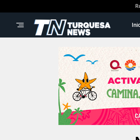
R
Ini