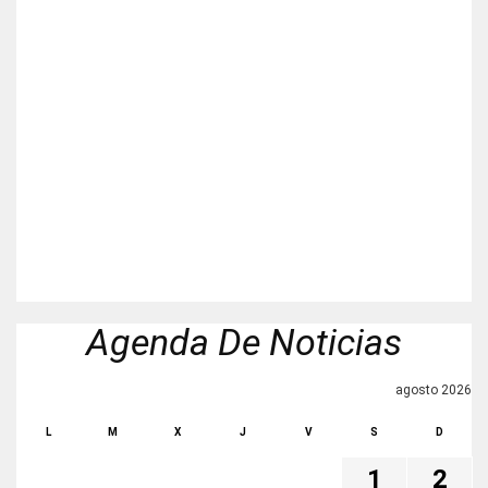
Agenda De Noticias
agosto 2026
L
M
X
J
V
S
D
1
2