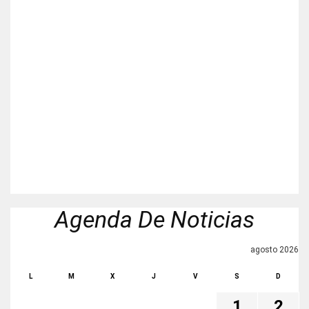
Agenda De Noticias
agosto 2026
L
M
X
J
V
S
D
1
2