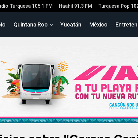
adio Turquesa 105.1 FM
Haahil 91.3 FM
Turquesa Pop 10
cio
Quintana Roo
Yucatán
México
Entreten