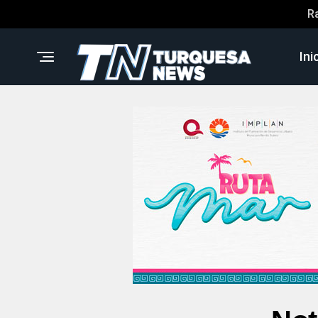
R
Ini