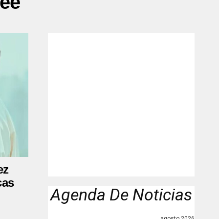
kee"
ez
cas
Agenda De Noticias
agosto 2026