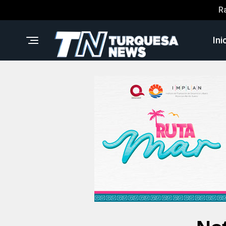
R
Ini