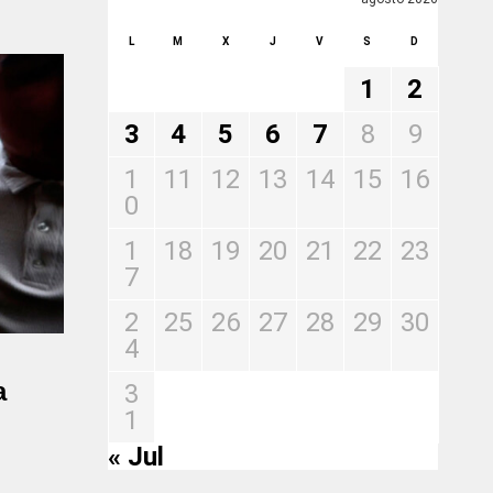
L
M
X
J
V
S
D
1
2
3
4
5
6
7
8
9
1
11
12
13
14
15
16
0
1
18
19
20
21
22
23
7
2
25
26
27
28
29
30
4
a
3
1
« Jul