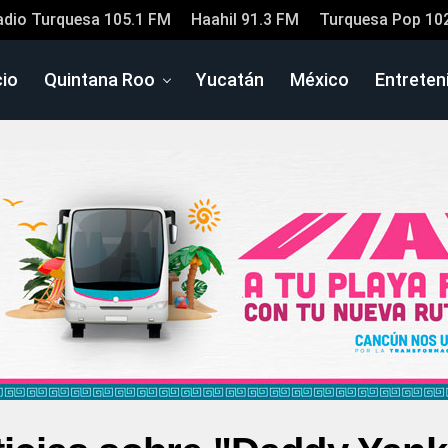
adio Turquesa 105.1 FM
Haahil 91.3 FM
Turquesa Pop 10
cio
Quintana Roo
Yucatán
México
Entreten