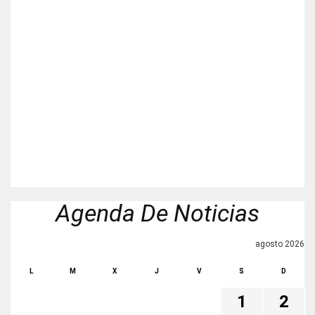
Agenda De Noticias
agosto 2026
L
M
X
J
V
S
D
1
2