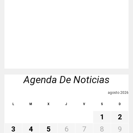
Agenda De Noticias
agosto 2026
L
M
X
J
V
S
D
1
2
3
4
5
6
7
8
9