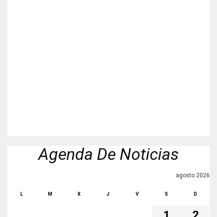
Agenda De Noticias
agosto 2026
L
M
X
J
V
S
D
1
2