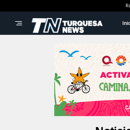
R
Ini