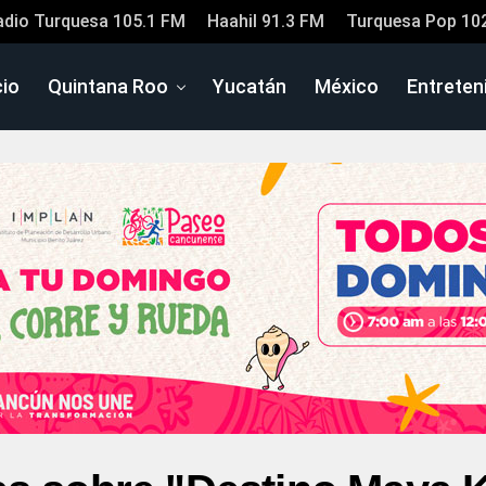
adio Turquesa 105.1 FM
Haahil 91.3 FM
Turquesa Pop 10
cio
Quintana Roo
Yucatán
México
Entreten