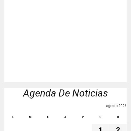
Agenda De Noticias
agosto 2026
L
M
X
J
V
S
D
1
2