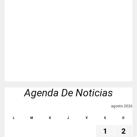
Agenda De Noticias
agosto 2026
L
M
X
J
V
S
D
1
2