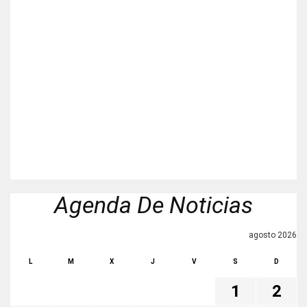
Agenda De Noticias
agosto 2026
L
M
X
J
V
S
D
1
2