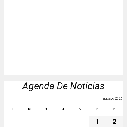
Agenda De Noticias
agosto 2026
L
M
X
J
V
S
D
1
2