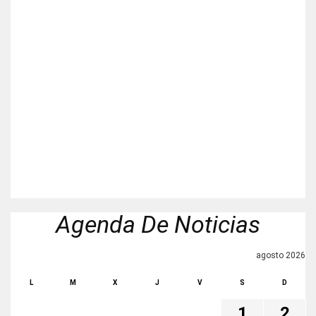
Agenda De Noticias
agosto 2026
L
M
X
J
V
S
D
1
2