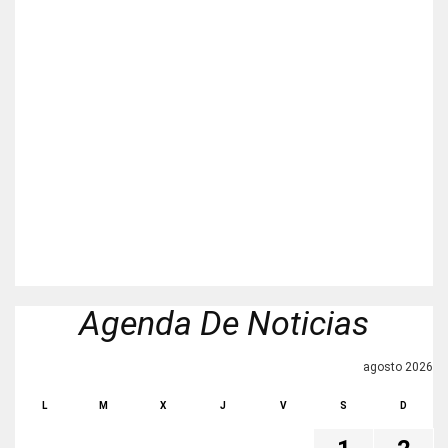
Agenda De Noticias
agosto 2026
L
M
X
J
V
S
D