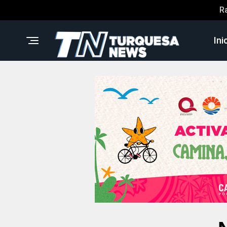
R
Ini