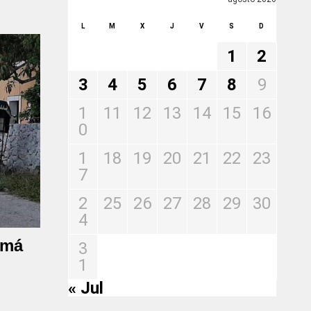
L
M
X
J
V
S
D
1
2
3
4
5
6
7
8
9
1
11
12
13
14
15
16
0
1
18
19
20
21
22
23
7
2
25
26
27
28
29
30
4
cmá
3
1
« Jul