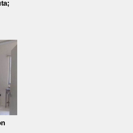
ta;
on