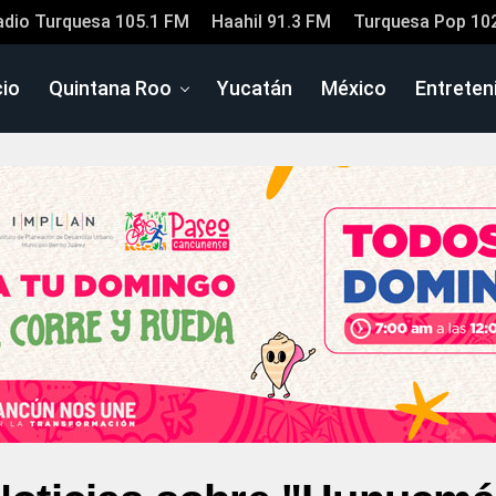
adio Turquesa 105.1 FM
Haahil 91.3 FM
Turquesa Pop 10
cio
Quintana Roo
Yucatán
México
Entreten