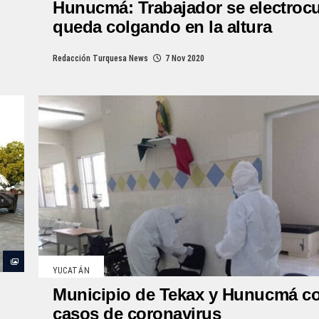
Hunucmá: Trabajador se electrocu
queda colgando en la altura
Redacción Turquesa News
7 Nov 2020
YUCATÁN
Municipio de Tekax y Hunucmá c
casos de coronavirus