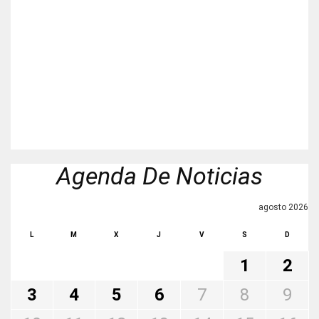
Agenda De Noticias
agosto 2026
L
M
X
J
V
S
D
1
2
3
4
5
6
7
8
9