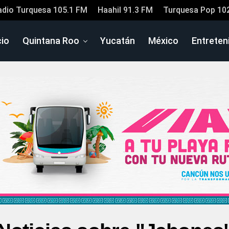
adio Turquesa 105.1 FM
Haahil 91.3 FM
Turquesa Pop 10
cio
Quintana Roo
Yucatán
México
Entreten