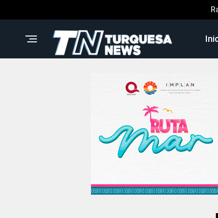
R
Ini