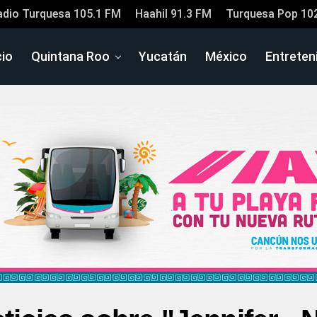
adio Turquesa 105.1 FM
Haahil 91.3 FM
Turquesa Pop 10
cio
Quintana Roo
Yucatán
México
Entreten