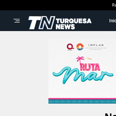
R
Ini