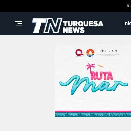
R
Ini