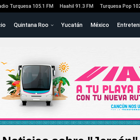
adio Turquesa 105.1 FM
Haahil 91.3 FM
Turquesa Pop 10
cio
Quintana Roo
Yucatán
México
Entreten