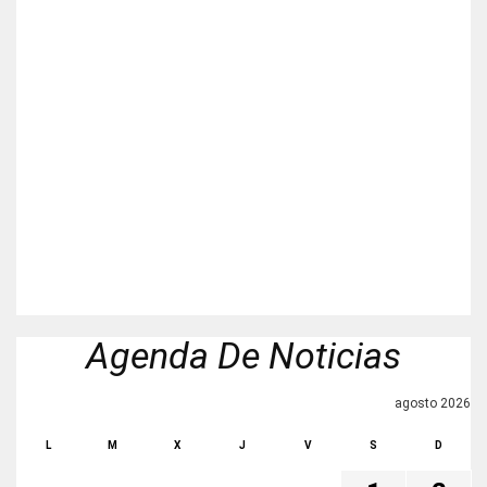
Agenda De Noticias
agosto 2026
L
M
X
J
V
S
D