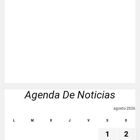
Agenda De Noticias
agosto 2026
L
M
X
J
V
S
D
1
2