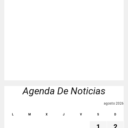
Agenda De Noticias
agosto 2026
L
M
X
J
V
S
D
1
2