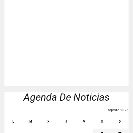
Agenda De Noticias
agosto 2026
L
M
X
J
V
S
D