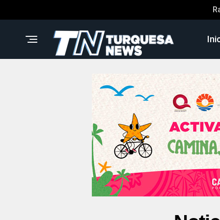
R
Ini