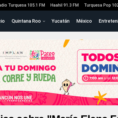
adio Turquesa 105.1 FM
Haahil 91.3 FM
Turquesa Pop 10
cio
Quintana Roo
Yucatán
México
Entreten