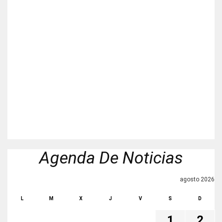
Agenda De Noticias
agosto 2026
L
M
X
J
V
S
D
1
2