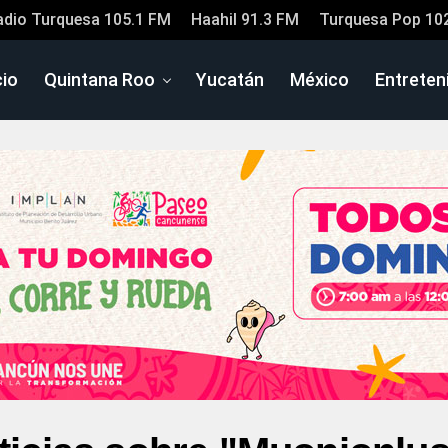
adio Turquesa 105.1 FM
Haahil 91.3 FM
Turquesa Pop 10
cio
Quintana Roo
Yucatán
México
Entreten