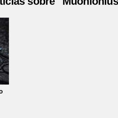
ticias sobre "Muonionlus
to