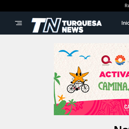
R
Ini