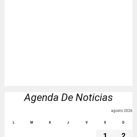
Agenda De Noticias
agosto 2026
L
M
X
J
V
S
D
1
2