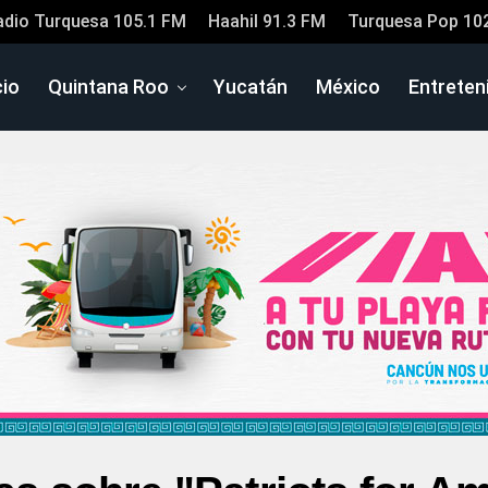
adio Turquesa 105.1 FM
Haahil 91.3 FM
Turquesa Pop 10
cio
Quintana Roo
Yucatán
México
Entreten