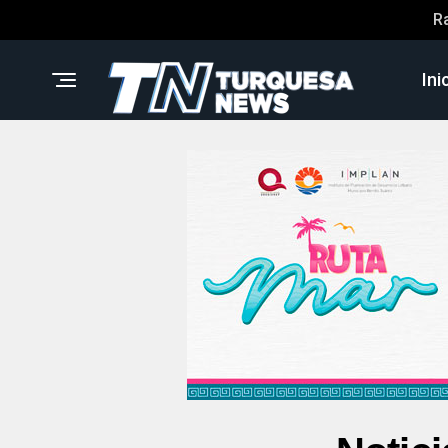
R
Ini