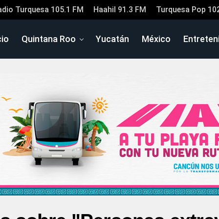
adio Turquesa 105.1 FM
Haahil 91.3 FM
Turquesa Pop 10
cio
Quintana Roo
Yucatán
México
Entreten