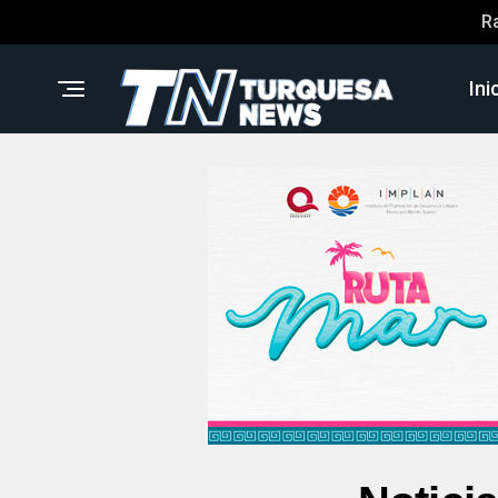
R
Ini