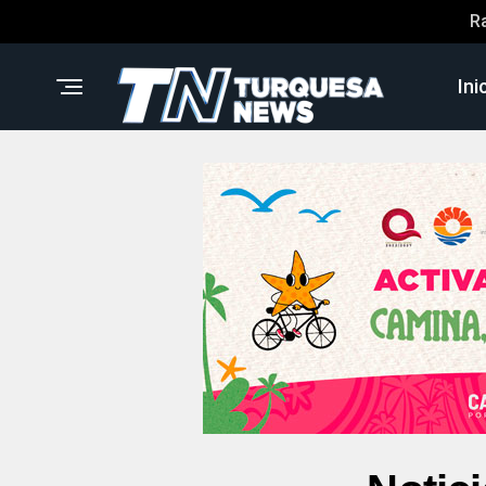
R
Ini