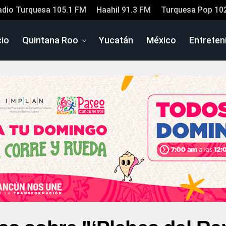
adio Turquesa 105.1 FM
Haahil 91.3 FM
Turquesa Pop 10
cio
Quintana Roo
Yucatán
México
Entreten