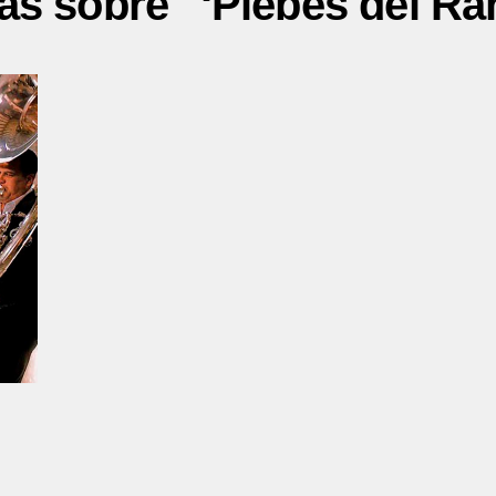
ias sobre "‘Plebes del Ra