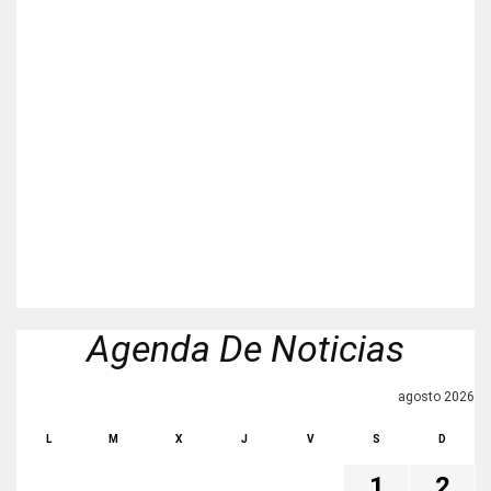
Agenda De Noticias
agosto 2026
L
M
X
J
V
S
D
1
2