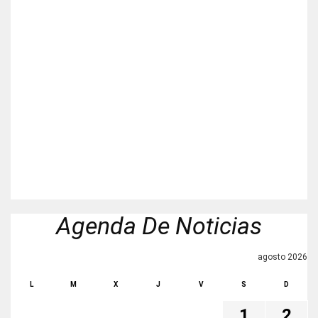
Agenda De Noticias
agosto 2026
L
M
X
J
V
S
D
1
2