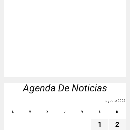
Agenda De Noticias
agosto 2026
L
M
X
J
V
S
D
1
2