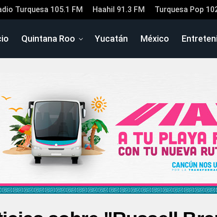
adio Turquesa 105.1 FM
Haahil 91.3 FM
Turquesa Pop 10
cio
Quintana Roo
Yucatán
México
Entreten