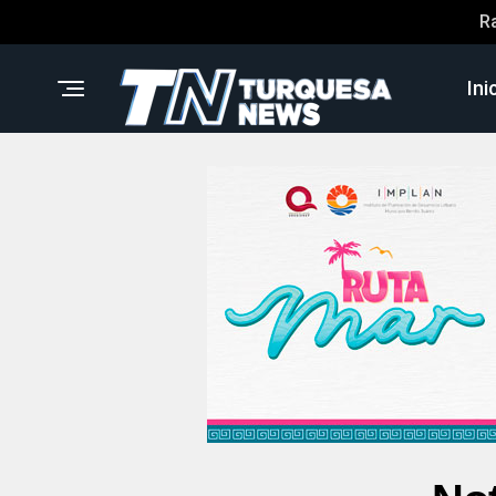
R
Ini