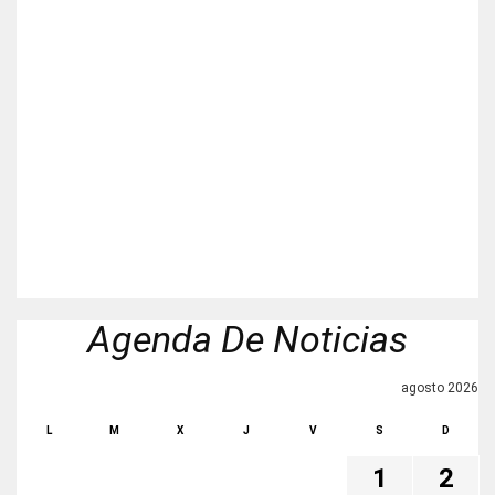
Agenda De Noticias
agosto 2026
L
M
X
J
V
S
D
1
2